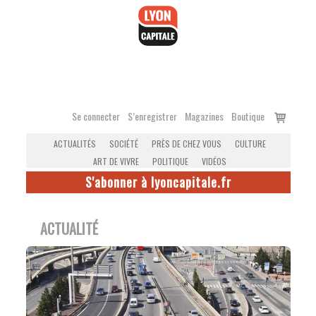
Accéder
au
contenu
Voir
Se connecter
S’enregistrer
Magazines
Boutique
le
ACTUALITÉS
SOCIÉTÉ
PRÈS DE CHEZ VOUS
CULTURE
panier
ART DE VIVRE
POLITIQUE
VIDÉOS
S'abonner à lyoncapitale.fr
ACTUALITÉ