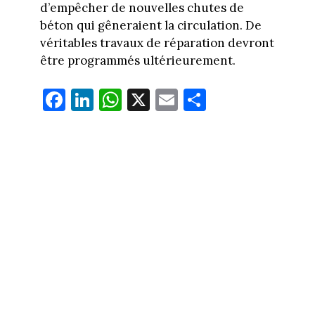
d’empêcher de nouvelles chutes de
béton qui gêneraient la circulation. De
véritables travaux de réparation devront
être programmés ultérieurement.
Fa
Li
W
X
E
Pa
ce
nk
ha
m
rt
bo
ed
ts
ail
ag
ok
In
Ap
er
p