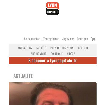
Accéder
au
contenu
Voir
Se connecter
S’enregistrer
Magazines
Boutique
le
ACTUALITÉS
SOCIÉTÉ
PRÈS DE CHEZ VOUS
CULTURE
panier
ART DE VIVRE
POLITIQUE
VIDÉOS
S'abonner à lyoncapitale.fr
ACTUALITÉ