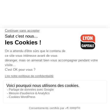
Contactez-nous
-
Mentions légales
-
CGV
-
Politique de
confidentialité
-
Gestion des cookies
-
Lyon Capitale TV
-
Archives
Lyon Capitale
Lyon Capitale - 51 avenue Maréchal Foch - CS 40091 - 69456 Lyon