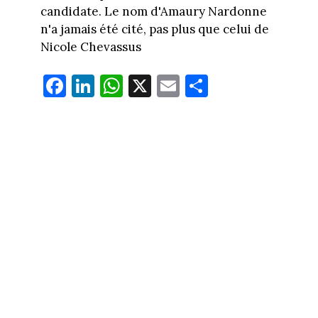
candidate. Le nom d'Amaury Nardonne
n'a jamais été cité, pas plus que celui de
Nicole Chevassus
Fa
Li
W
X
E
Pa
ce
nk
ha
m
rt
bo
ed
ts
ail
ag
ok
In
Ap
er
p