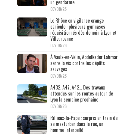
un gendarme
07/08/26
Le Rhône en vigilance orange
canicule : plusieurs gymnases
réquisitionnés dès demain à Lyon et
Villeurbanne
07/08/26
À Vaulx-en-Velin, Abdelkader Lahmar
serre la vis contre les dépôts
sauvages
07/08/26
A432, A47, A42… Des travaux
attendus sur les routes autour de
Lyon la semaine prochaine
07/08/26
Rillieux-la-Pape : surpris en train de
se masturber dans la rue, un
homme interpellé