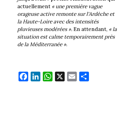
actuellement
« une première vague
orageuse active remonte sur l'Ardèche et
la Haute-Loire avec des intensités
pluvieuses modérées ».
En attendant,
« la
situation est calme temporairement près
de la Méditerranée »
.
Fa
Li
W
X
E
Pa
ce
nk
ha
m
rt
bo
ed
ts
ail
ag
ok
In
Ap
er
p