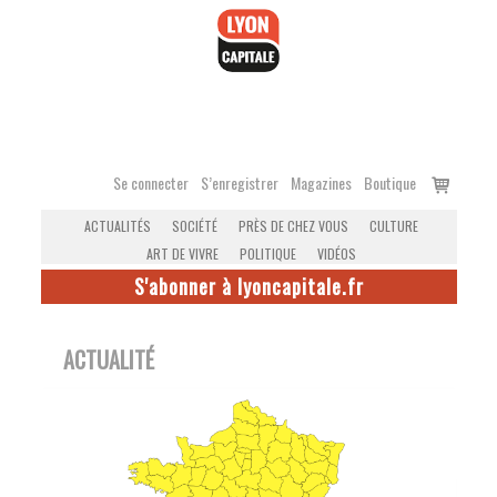
Accéder
au
contenu
Voir
Se connecter
S’enregistrer
Magazines
Boutique
le
ACTUALITÉS
SOCIÉTÉ
PRÈS DE CHEZ VOUS
CULTURE
panier
ART DE VIVRE
POLITIQUE
VIDÉOS
S'abonner à lyoncapitale.fr
ACTUALITÉ