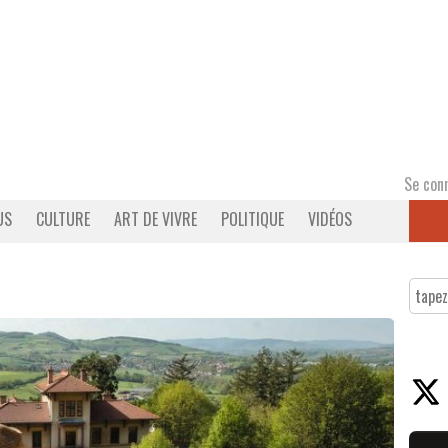
Se con
US
CULTURE
ART DE VIVRE
POLITIQUE
VIDÉOS