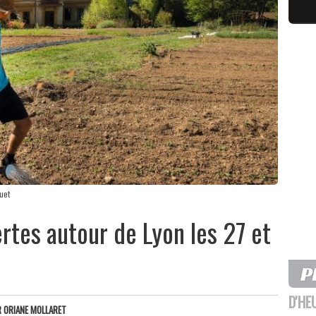
uet
rtes autour de Lyon les 27 et
D'HE
R
ORIANE MOLLARET