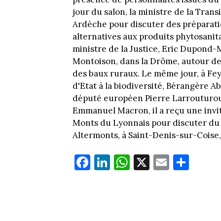
jour du salon, la ministre de la Trans
Ardèche pour discuter des préparati
alternatives aux produits phytosanitai
ministre de la Justice, Eric Dupond-
Montoison, dans la Drôme, autour de l
des baux ruraux. Le même jour, à Feyro
d'Etat à la biodiversité, Bérangère A
député européen Pierre Larrouturou.
Emmanuel Macron, il a reçu une invi
Monts du Lyonnais pour discuter du pr
Altermonts, à Saint-Denis-sur-Coise, 
Fa
Li
W
X
E
Pa
ce
nk
ha
m
rt
bo
ed
ts
ail
ag
ok
In
Ap
er