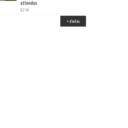
attendus
07:14
+ d'infos