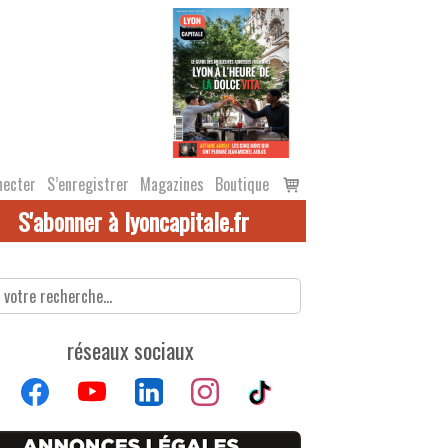
Voir
necter
S’enregistrer
Magazines
Boutique
le
S'abonner à lyoncapitale.fr
panier
réseaux sociaux