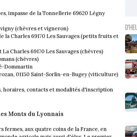
nes, impasse de la Tonnellerie 69620 Légny
D'HE
vigny (chèvres et vigneron)
 la Charles 69170 Les Sauvages (petits fruits et
 La Charles 69170 Les Sauvages (chèvres)
Romans (chèvres)
gé-Dommartin
rozan, 01150 Saint-Sorlin-en-Bugey (viticulture)
, horaires, contacts et modalités d'inscription
es Monts du Lyonnais
s fermes, aux quatre coins de la France, en
monde agricole mais aussi d'élus. Le premier