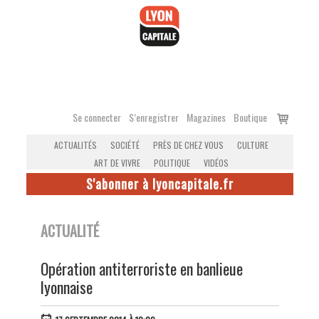
Accéder
au
contenu
Voir
Se connecter
S’enregistrer
Magazines
Boutique
le
ACTUALITÉS
SOCIÉTÉ
PRÈS DE CHEZ VOUS
CULTURE
panier
ART DE VIVRE
POLITIQUE
VIDÉOS
S'abonner à lyoncapitale.fr
ACTUALITÉ
Opération antiterroriste en banlieue
lyonnaise