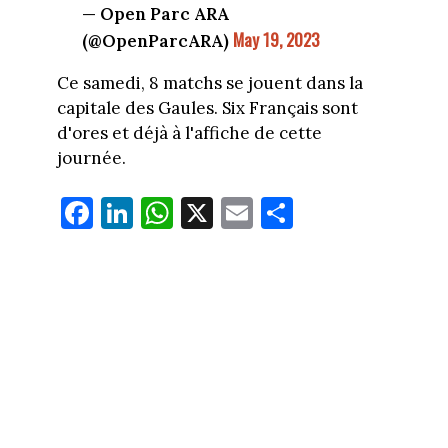
— Open Parc ARA
May 19, 2023
(@OpenParcARA)
Ce samedi, 8 matchs se jouent dans la
capitale des Gaules. Six Français sont
d'ores et déjà à l'affiche de cette
journée.
Fa
Li
W
X
E
Pa
ce
nk
ha
m
rt
bo
ed
ts
ail
ag
ok
In
Ap
er
p