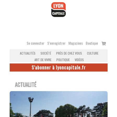
Accéder
au
contenu
Voir
Se connecter
S’enregistrer
Magazines
Boutique
le
ACTUALITÉS
SOCIÉTÉ
PRÈS DE CHEZ VOUS
CULTURE
panier
ART DE VIVRE
POLITIQUE
VIDÉOS
S'abonner à lyoncapitale.fr
ACTUALITÉ