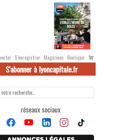
Voir
necter
S’enregistrer
Magazines
Boutique
le
S'abonner à lyoncapitale.fr
panier
réseaux sociaux