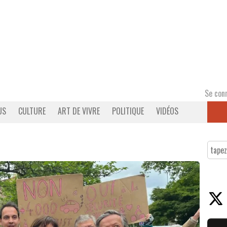
Se con
US
CULTURE
ART DE VIVRE
POLITIQUE
VIDÉOS