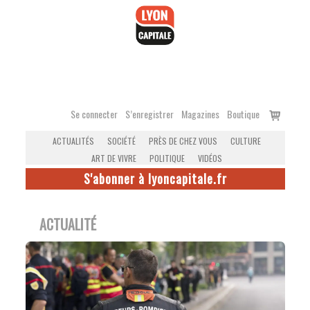
Accéder
au
contenu
Voir
Se connecter
S’enregistrer
Magazines
Boutique
le
ACTUALITÉS
SOCIÉTÉ
PRÈS DE CHEZ VOUS
CULTURE
panier
ART DE VIVRE
POLITIQUE
VIDÉOS
S'abonner à lyoncapitale.fr
ACTUALITÉ