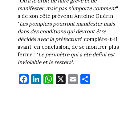
"
On a le droit de faire grève et de
manifester, mais pas n'importe comment
"
a de son côté prévenu Antoine Guérin.
"
Les pompiers pourront manifester mais
dans des conditions qui devront être
décidés avec la préfecture
" complète-t-il
avant, en conclusion, de se montrer plus
ferme : "
Le périmètre qui a été défini est
inviolable et le restera
".
Fa
Li
W
X
E
Pa
ce
nk
ha
m
rt
bo
ed
ts
ail
ag
ok
In
Ap
er
p