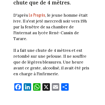
chute que de 4 mètres.
Le Progrès
D'après
, le jeune homme était
ivre. Il s'est jeté mercredi soir vers 19h
par la fenêtre de sa chambre de
l'internat au lycée René-Cassin de
Tarare.
Il a fait une chute de 4 mètres et est
retombé sur une pelouse. Il ne souffre
que de légères blessures. Une heure
avant ce geste, alcoolisé, il avait été pris
en charge à l'infirmerie.
Fa
Li
W
X
E
Pa
ce
nk
ha
m
rt
bo
ed
ts
ail
ag