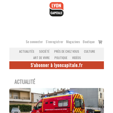
Accéder
au
contenu
Voir
Se connecter
S’enregistrer
Magazines
Boutique
le
ACTUALITÉS
SOCIÉTÉ
PRÈS DE CHEZ VOUS
CULTURE
panier
ART DE VIVRE
POLITIQUE
VIDÉOS
S'abonner à lyoncapitale.fr
ACTUALITÉ