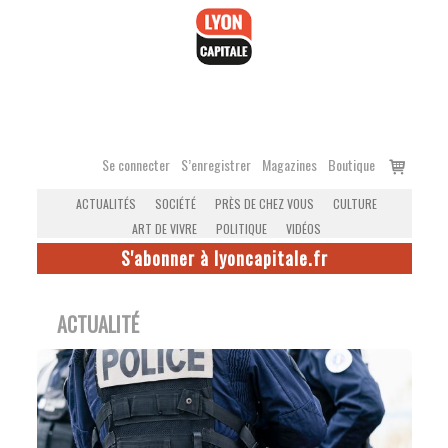
Accéder
au
contenu
Voir
Se connecter
S’enregistrer
Magazines
Boutique
le
ACTUALITÉS
SOCIÉTÉ
PRÈS DE CHEZ VOUS
CULTURE
panier
ART DE VIVRE
POLITIQUE
VIDÉOS
S'abonner à lyoncapitale.fr
ACTUALITÉ