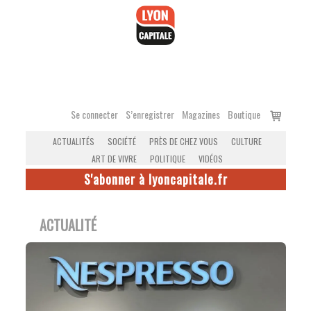
Accéder
au
contenu
Voir
Se connecter
S’enregistrer
Magazines
Boutique
le
ACTUALITÉS
SOCIÉTÉ
PRÈS DE CHEZ VOUS
CULTURE
panier
ART DE VIVRE
POLITIQUE
VIDÉOS
S'abonner à lyoncapitale.fr
ACTUALITÉ