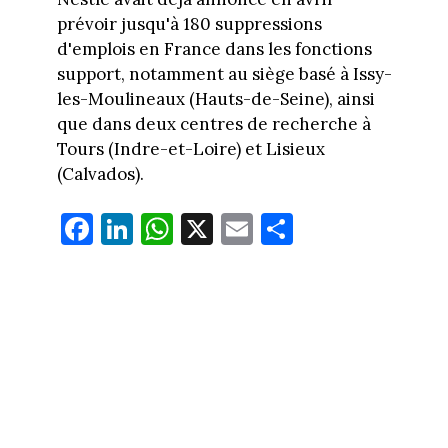
prévoir jusqu'à 180 suppressions
d'emplois en France dans les fonctions
support, notamment au siège basé à Issy-
les-Moulineaux (Hauts-de-Seine), ainsi
que dans deux centres de recherche à
Tours (Indre-et-Loire) et Lisieux
(Calvados).
Fa
Li
W
X
E
Pa
ce
nk
ha
m
rt
bo
ed
ts
ail
ag
ok
In
Ap
er
p