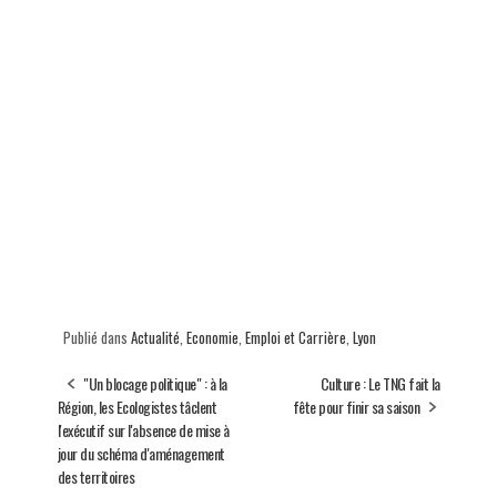
Publié dans
Actualité
,
Economie
,
Emploi et Carrière
,
Lyon
"Un blocage politique" : à la
Culture : Le TNG fait la
Région, les Ecologistes tâclent
fête pour finir sa saison
l'exécutif sur l'absence de mise à
jour du schéma d'aménagement
des territoires