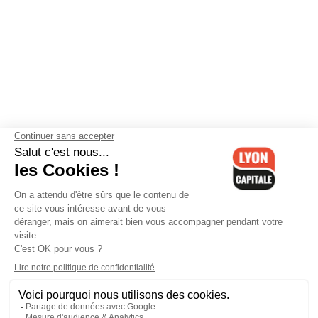
Contactez-nous
-
Mentions légales
-
CGV
-
Politique de
confidentialité
-
Gestion des cookies
-
Lyon Capitale TV
-
Archives