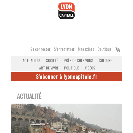
Accéder
au
contenu
Voir
Se connecter
S’enregistrer
Magazines
Boutique
le
ACTUALITÉS
SOCIÉTÉ
PRÈS DE CHEZ VOUS
CULTURE
panier
ART DE VIVRE
POLITIQUE
VIDÉOS
S'abonner à lyoncapitale.fr
ACTUALITÉ