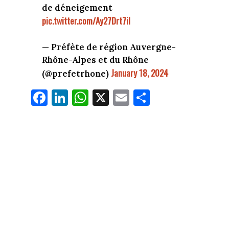
de déneigement
pic.twitter.com/Ay27Drt7iI
— Préfète de région Auvergne-
Rhône-Alpes et du Rhône
January 18, 2024
(@prefetrhone)
Fa
Li
W
X
E
Pa
ce
nk
ha
m
rt
bo
ed
ts
ail
ag
ok
In
Ap
er
p