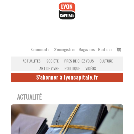
Accéder
au
contenu
Voir
Se connecter
S’enregistrer
Magazines
Boutique
le
ACTUALITÉS
SOCIÉTÉ
PRÈS DE CHEZ VOUS
CULTURE
panier
ART DE VIVRE
POLITIQUE
VIDÉOS
S'abonner à lyoncapitale.fr
ACTUALITÉ