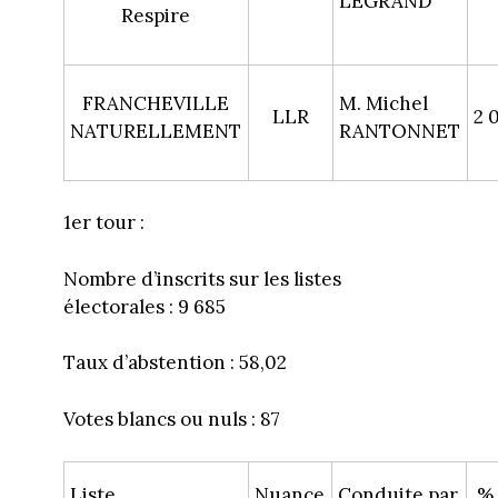
LEGRAND
Respire
FRANCHEVILLE
M. Michel
LLR
2 
NATURELLEMENT
RANTONNET
1er tour :
Nombre d’inscrits sur les listes
électorales : 9 685
Taux d’abstention : 58,02
Votes blancs ou nuls : 87
Liste
Nuance
Conduite par
%/