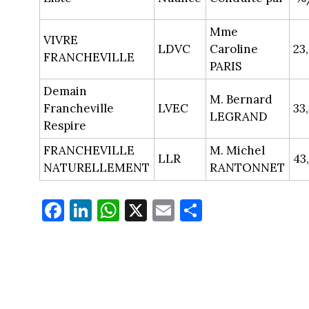
Mme
VIVRE
LDVC
Caroline
23
FRANCHEVILLE
PARIS
Demain
M. Bernard
Francheville
LVEC
33
LEGRAND
Respire
FRANCHEVILLE
M. Michel
LLR
43
NATURELLEMENT
RANTONNET
Fa
Li
W
X
E
Pa
ce
nk
ha
m
rt
bo
ed
ts
ail
ag
ok
In
Ap
er
p