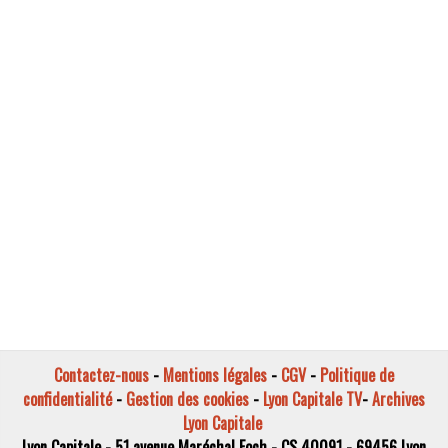
Contactez-nous
-
Mentions légales
-
CGV
-
Politique de
confidentialité
-
Gestion des cookies
-
Lyon Capitale TV
-
Archives
Lyon Capitale
Lyon Capitale - 51 avenue Maréchal Foch - CS 40091 - 69456 Lyon