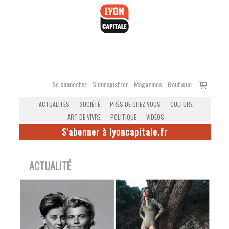
Accéder
au
contenu
Voir
Se connecter
S’enregistrer
Magazines
Boutique
le
ACTUALITÉS
SOCIÉTÉ
PRÈS DE CHEZ VOUS
CULTURE
panier
ART DE VIVRE
POLITIQUE
VIDÉOS
S'abonner à lyoncapitale.fr
ACTUALITÉ