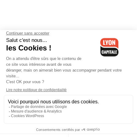
Contactez-nous
-
Mentions légales
-
CGV
-
Politique de
confidentialité
-
Gestion des cookies
-
Lyon Capitale TV
-
Archives
Lyon Capitale
Lyon Capitale - 51 avenue Maréchal Foch - CS 40091 - 69456 Lyon
Cedex 06