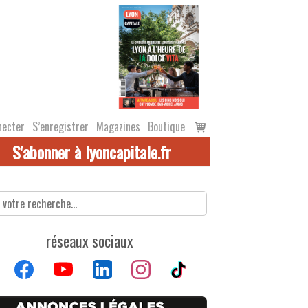
Voir
necter
S’enregistrer
Magazines
Boutique
le
S'abonner à lyoncapitale.fr
panier
réseaux sociaux