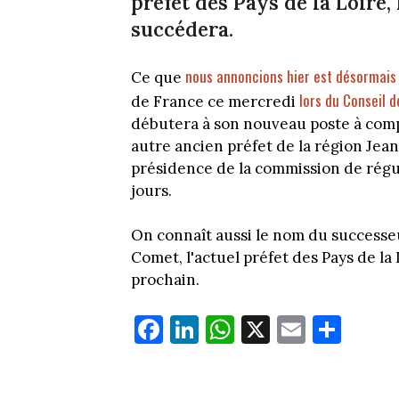
préfet des Pays de la Loire
succédera.
nous annoncions hier est désormais o
Ce que
lors du Conseil d
de France ce mercredi
débutera à son nouveau poste à compte
autre ancien préfet de la région Jea
présidence de la commission de régul
jours.
On connaît aussi le nom du successeu
Comet, l'actuel préfet des Pays de la
prochain.
Fa
Li
W
X
E
Pa
ce
nk
ha
m
rt
bo
ed
ts
ail
ag