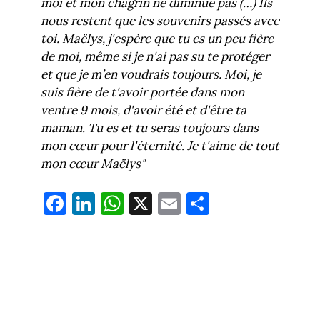
moi et mon chagrin ne diminue pas (…) Ils
nous restent que les souvenirs passés avec
toi. Maëlys, j'espère que tu es un peu fière
de moi, même si je n'ai pas su te protéger
et que je m’en voudrais toujours. Moi, je
suis fière de t'avoir portée dans mon
ventre 9 mois, d'avoir été et d'être ta
maman. Tu es et tu seras toujours dans
mon cœur pour l'éternité. Je t'aime de tout
mon cœur Maëlys"
Fa
Li
W
X
E
Pa
ce
nk
ha
m
rt
bo
ed
ts
ail
ag
ok
In
Ap
er
p