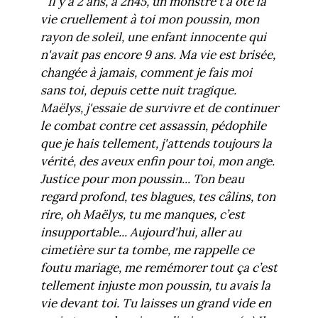
" Il y a 2 ans, à 2h45, un monstre t’a ôté la
vie cruellement à toi mon poussin, mon
rayon de soleil, une enfant innocente qui
n'avait pas encore 9 ans. Ma vie est brisée,
changée à jamais, comment je fais moi
sans toi, depuis cette nuit tragique.
Maëlys, j'essaie de survivre et de continuer
le combat contre cet assassin, pédophile
que je hais tellement, j'attends toujours la
vérité, des aveux enfin pour toi, mon ange.
Justice pour mon poussin... Ton beau
regard profond, tes blagues, tes câlins, ton
rire, oh Maëlys, tu me manques, c’est
insupportable... Aujourd'hui, aller au
cimetière sur ta tombe, me rappelle ce
foutu mariage, me remémorer tout ça c’est
tellement injuste mon poussin, tu avais la
vie devant toi. Tu laisses un grand vide en