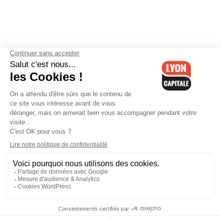
Contactez-nous
-
Mentions légales
-
CGV
-
Politique de
confidentialité
-
Gestion des cookies
-
Lyon Capitale TV
-
Archives
Lyon Capitale
Lyon Capitale - 51 avenue Maréchal Foch - CS 40091 - 69456 Lyon
Cedex 06