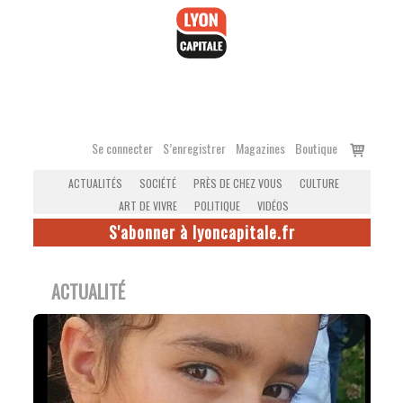
Accéder
au
contenu
Voir
Se connecter
S’enregistrer
Magazines
Boutique
le
ACTUALITÉS
SOCIÉTÉ
PRÈS DE CHEZ VOUS
CULTURE
panier
ART DE VIVRE
POLITIQUE
VIDÉOS
S'abonner à lyoncapitale.fr
ACTUALITÉ