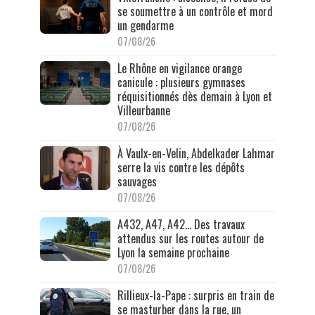
se soumettre à un contrôle et mord
un gendarme
07/08/26
Le Rhône en vigilance orange
canicule : plusieurs gymnases
réquisitionnés dès demain à Lyon et
Villeurbanne
07/08/26
À Vaulx-en-Velin, Abdelkader Lahmar
serre la vis contre les dépôts
sauvages
07/08/26
A432, A47, A42… Des travaux
attendus sur les routes autour de
Lyon la semaine prochaine
07/08/26
Rillieux-la-Pape : surpris en train de
se masturber dans la rue, un