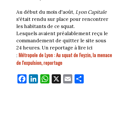
Au début du mois d'août,
Lyon Capitale
s'était rendu sur place pour rencontrer
les habitants de ce squat.
Lesquels
avaient préalablement reçu le
commandement de quitter le site sous
24 heures.
Un reportage à lire ici
Métropole de Lyon : Au squat de Feyzin, la menace
:
de l'expulsion, reportage
Fa
Li
W
X
E
Pa
ce
nk
ha
m
rt
bo
ed
ts
ail
ag
ok
In
Ap
er
p