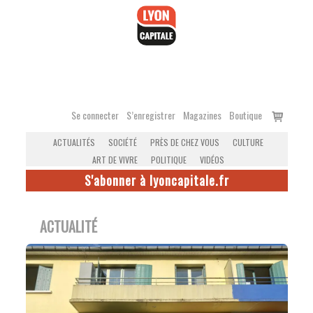
Accéder
au
contenu
Voir
Se connecter
S’enregistrer
Magazines
Boutique
le
ACTUALITÉS
SOCIÉTÉ
PRÈS DE CHEZ VOUS
CULTURE
panier
ART DE VIVRE
POLITIQUE
VIDÉOS
S'abonner à lyoncapitale.fr
ACTUALITÉ