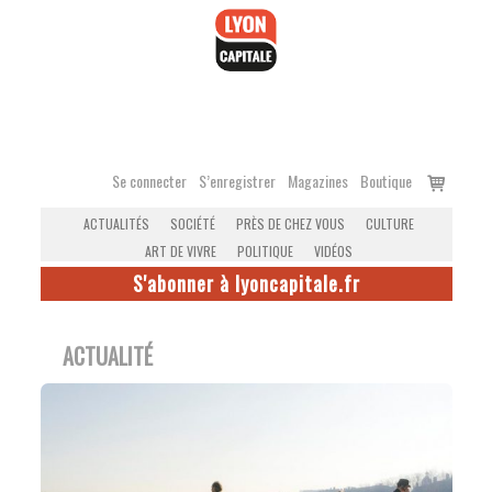
Accéder
au
contenu
Voir
Se connecter
S’enregistrer
Magazines
Boutique
le
ACTUALITÉS
SOCIÉTÉ
PRÈS DE CHEZ VOUS
CULTURE
panier
ART DE VIVRE
POLITIQUE
VIDÉOS
S'abonner à lyoncapitale.fr
ACTUALITÉ