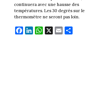
continuera avec une hausse des
températures. Les 30 degrés sur le
thermomètre ne seront pas loin.
Fa
Li
W
X
E
Pa
ce
nk
ha
m
rt
bo
ed
ts
ail
ag
ok
In
Ap
er
p