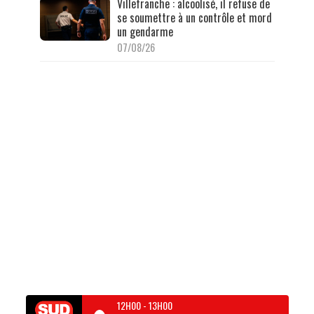
Villefranche : alcoolisé, il refuse de
se soumettre à un contrôle et mord
un gendarme
07/08/26
12H00
-
13H00