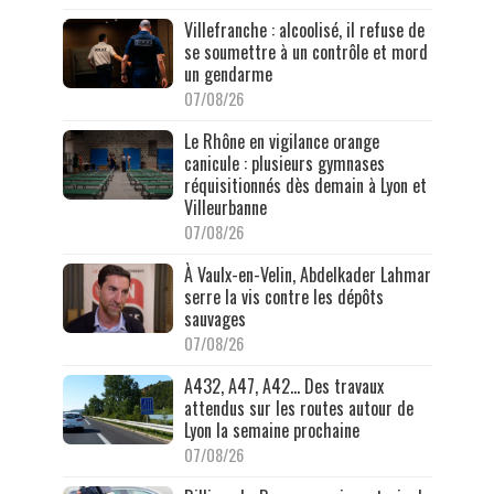
Villefranche : alcoolisé, il refuse de
se soumettre à un contrôle et mord
un gendarme
07/08/26
Le Rhône en vigilance orange
canicule : plusieurs gymnases
réquisitionnés dès demain à Lyon et
Villeurbanne
07/08/26
À Vaulx-en-Velin, Abdelkader Lahmar
serre la vis contre les dépôts
sauvages
07/08/26
A432, A47, A42… Des travaux
attendus sur les routes autour de
Lyon la semaine prochaine
07/08/26