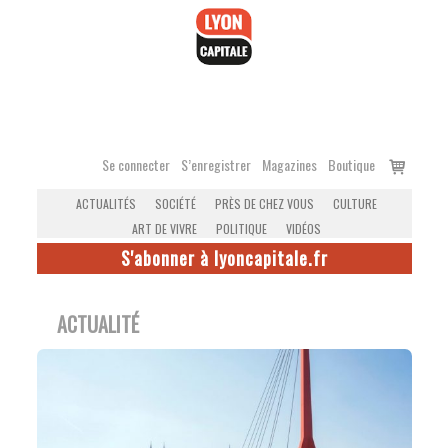
Accéder
au
contenu
Voir
Se connecter
S’enregistrer
Magazines
Boutique
le
ACTUALITÉS
SOCIÉTÉ
PRÈS DE CHEZ VOUS
CULTURE
panier
ART DE VIVRE
POLITIQUE
VIDÉOS
S'abonner à lyoncapitale.fr
ACTUALITÉ