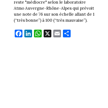
reste "médiocre" selon le laboratoire
Atmo Auvergne-Rhône-Alpes qui prévoit
une note de 76 sur son échelle allant de 1
(“très bonne”) à 100 (“très mauvaise”).
Fa
Li
W
X
E
Pa
ce
nk
ha
m
rt
bo
ed
ts
ail
ag
ok
In
Ap
er
p