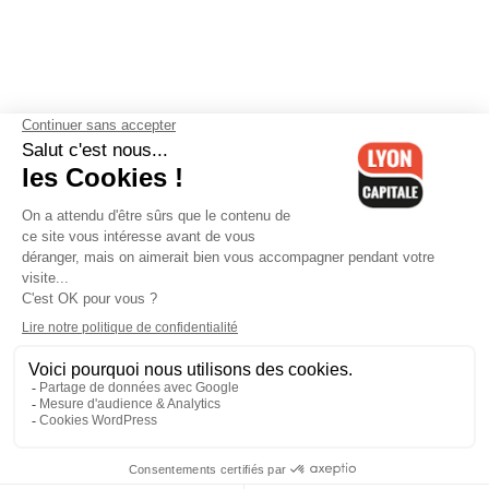
Contactez-nous
-
Mentions légales
-
CGV
-
Politique de
confidentialité
-
Gestion des cookies
-
Lyon Capitale TV
-
Archives
Lyon Capitale
Lyon Capitale - 51 avenue Maréchal Foch - CS 40091 - 69456 Lyon
Cedex 06