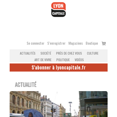
Accéder
au
contenu
Voir
Se connecter
S’enregistrer
Magazines
Boutique
le
ACTUALITÉS
SOCIÉTÉ
PRÈS DE CHEZ VOUS
CULTURE
panier
ART DE VIVRE
POLITIQUE
VIDÉOS
S'abonner à lyoncapitale.fr
ACTUALITÉ