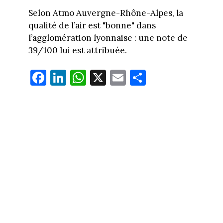
Selon Atmo Auvergne-Rhône-Alpes, la
qualité de l’air est "bonne" dans
l’agglomération lyonnaise : une note de
39/100 lui est attribuée.
Fa
Li
W
X
E
Pa
ce
nk
ha
m
rt
bo
ed
ts
ail
ag
ok
In
Ap
er
p