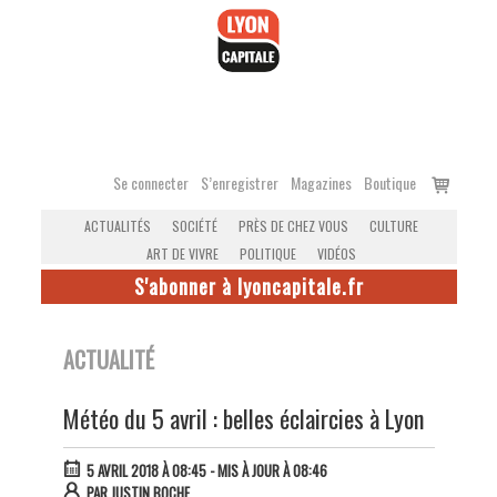
Accéder
au
contenu
Voir
Se connecter
S’enregistrer
Magazines
Boutique
le
ACTUALITÉS
SOCIÉTÉ
PRÈS DE CHEZ VOUS
CULTURE
panier
ART DE VIVRE
POLITIQUE
VIDÉOS
S'abonner à lyoncapitale.fr
ACTUALITÉ
Météo du 5 avril : belles éclaircies à Lyon
5 AVRIL 2018 À 08:45
- MIS À JOUR À 08:46
PAR
JUSTIN BOCHE