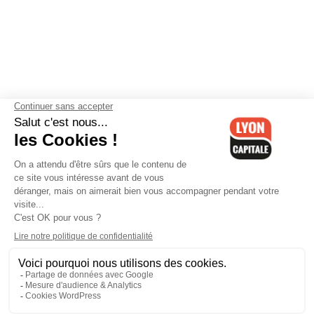
Contactez-nous
-
Mentions légales
-
CGV
-
Politique de
confidentialité
-
Gestion des cookies
-
Lyon Capitale TV
-
Archives
Lyon Capitale