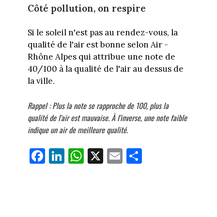
Côté pollution, on respire
Si le soleil n'est pas au rendez-vous, la
qualité de l'air est bonne selon Air -
Rhône Alpes qui attribue une note de
40/100 à la qualité de l'air au dessus de
la ville.
Rappel : Plus la note se rapproche de 100, plus la
qualité de l'air est mauvaise. À l'inverse, une note faible
indique un air de meilleure qualité.
Fa
Li
W
X
E
Pa
ce
nk
ha
m
rt
bo
ed
ts
ail
ag
ok
In
Ap
er