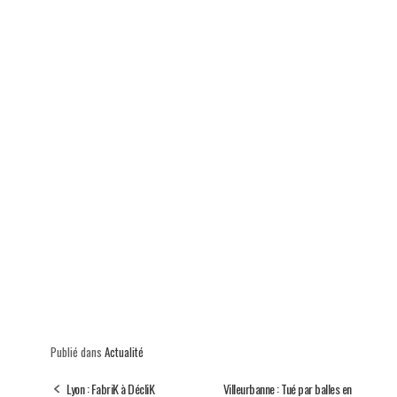
p
Publié dans
Actualité
Lyon : FabriK à DécliK
Villeurbanne : Tué par balles en