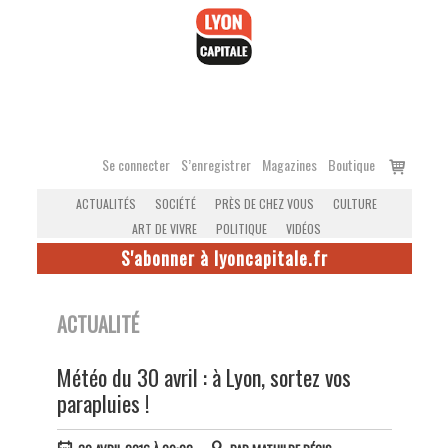
Accéder
au
contenu
Voir
Se connecter
S’enregistrer
Magazines
Boutique
le
ACTUALITÉS
SOCIÉTÉ
PRÈS DE CHEZ VOUS
CULTURE
panier
ART DE VIVRE
POLITIQUE
VIDÉOS
S'abonner à lyoncapitale.fr
ACTUALITÉ
Météo du 30 avril : à Lyon, sortez vos
parapluies !