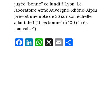
jugée “bonne” ce lundi à Lyon. Le
laboratoire Atmo Auvergne-Rhône-Alpes
prévoit une note de 36 sur son échelle
allant de 1 (“très bonne”) à 100 (“très
mauvaise”).
Fa
Li
W
X
E
Pa
ce
nk
ha
m
rt
bo
ed
ts
ail
ag
ok
In
Ap
er
p