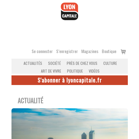
Accéder
au
contenu
Voir
Se connecter
S’enregistrer
Magazines
Boutique
le
ACTUALITÉS
SOCIÉTÉ
PRÈS DE CHEZ VOUS
CULTURE
panier
ART DE VIVRE
POLITIQUE
VIDÉOS
S'abonner à lyoncapitale.fr
ACTUALITÉ