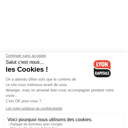
Contactez-nous
-
Mentions légales
-
CGV
-
Politique de
confidentialité
-
Gestion des cookies
-
Lyon Capitale TV
-
Archives