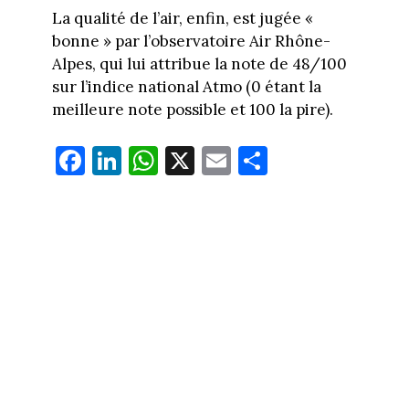
La qualité de l’air, enfin, est jugée «
bonne » par l’observatoire Air Rhône-
Alpes, qui lui attribue la note de 48/100
sur l’indice national Atmo (0 étant la
meilleure note possible et 100 la pire).
Fa
Li
W
X
E
Pa
ce
nk
ha
m
rt
bo
ed
ts
ail
ag
ok
In
Ap
er
p