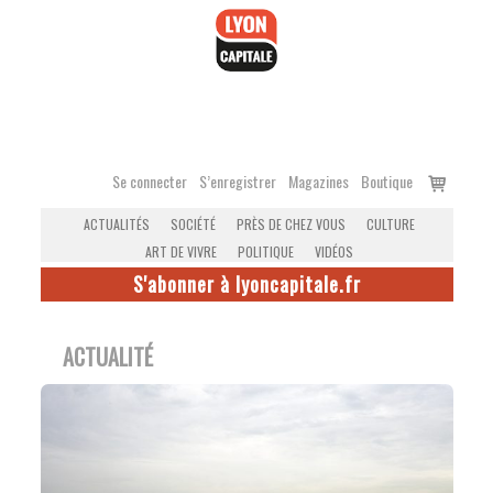
Accéder
au
contenu
Voir
Se connecter
S’enregistrer
Magazines
Boutique
le
ACTUALITÉS
SOCIÉTÉ
PRÈS DE CHEZ VOUS
CULTURE
panier
ART DE VIVRE
POLITIQUE
VIDÉOS
S'abonner à lyoncapitale.fr
ACTUALITÉ