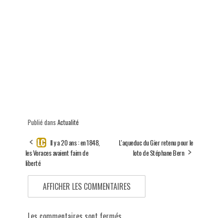
Publié dans
Actualité
Il y a 20 ans : en 1848,
L'aqueduc du Gier retenu pour le
les Voraces avaient faim de
loto de Stéphane Bern
liberté
AFFICHER LES COMMENTAIRES
Les commentaires sont fermés