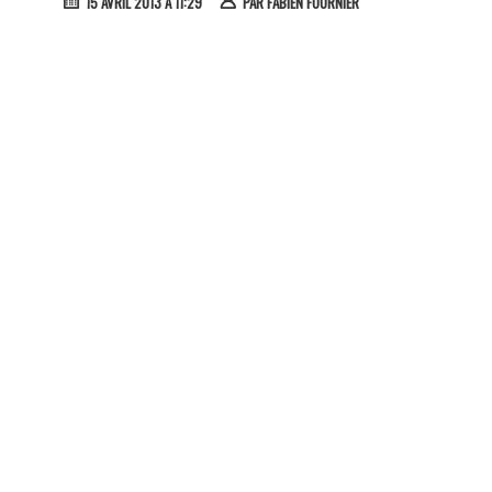
15 AVRIL 2013 À 11:29
PAR
FABIEN FOURNIER