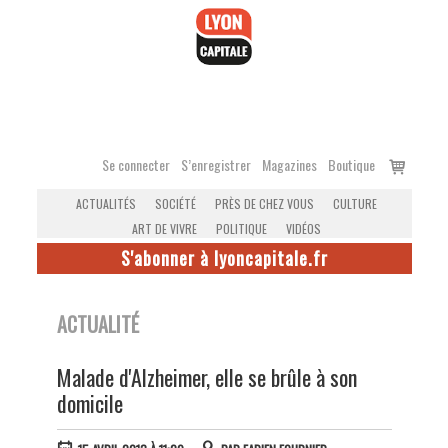
Accéder
au
contenu
Voir
Se connecter
S’enregistrer
Magazines
Boutique
le
ACTUALITÉS
SOCIÉTÉ
PRÈS DE CHEZ VOUS
CULTURE
panier
ART DE VIVRE
POLITIQUE
VIDÉOS
S'abonner à lyoncapitale.fr
ACTUALITÉ
Malade d'Alzheimer, elle se brûle à son
domicile