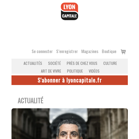
Accéder
au
contenu
Voir
Se connecter
S’enregistrer
Magazines
Boutique
le
ACTUALITÉS
SOCIÉTÉ
PRÈS DE CHEZ VOUS
CULTURE
panier
ART DE VIVRE
POLITIQUE
VIDÉOS
S'abonner à lyoncapitale.fr
ACTUALITÉ