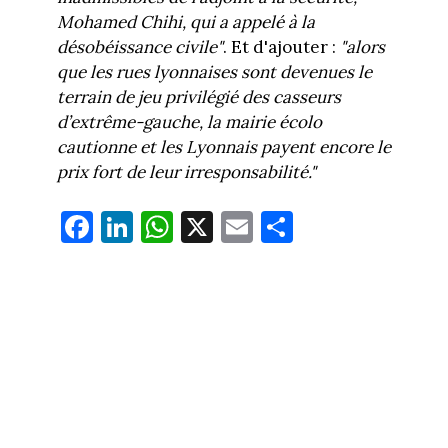
Mohamed Chihi, qui a appelé à la
désobéissance civile"
. Et d'ajouter :
"alors
que les rues lyonnaises sont devenues le
terrain de jeu privilégié des casseurs
d’extrême-gauche, la mairie écolo
cautionne et les Lyonnais payent encore le
prix fort de leur irresponsabilité."
Fa
Li
W
X
E
Pa
ce
nk
ha
m
rt
bo
ed
ts
ail
ag
ok
In
Ap
er
p