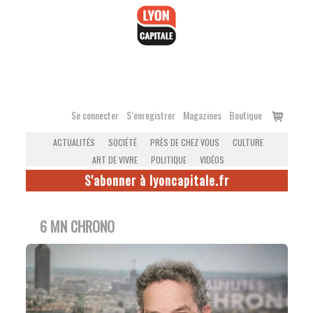
Accéder
au
contenu
Voir
Se connecter
S’enregistrer
Magazines
Boutique
le
ACTUALITÉS
SOCIÉTÉ
PRÈS DE CHEZ VOUS
CULTURE
panier
ART DE VIVRE
POLITIQUE
VIDÉOS
S'abonner à lyoncapitale.fr
6 MN CHRONO