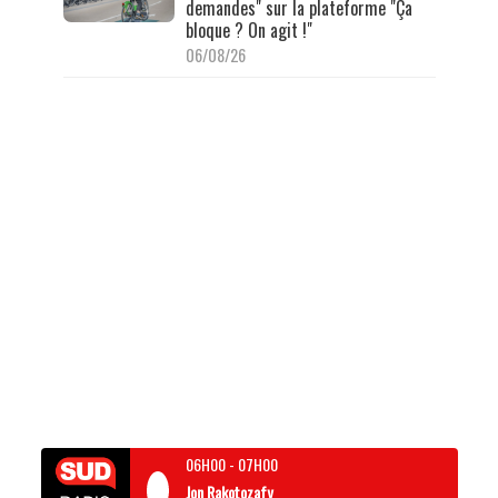
demandes" sur la plateforme "Ça
bloque ? On agit !"
06/08/26
06H00
-
07H00
Jon Rakotozafy