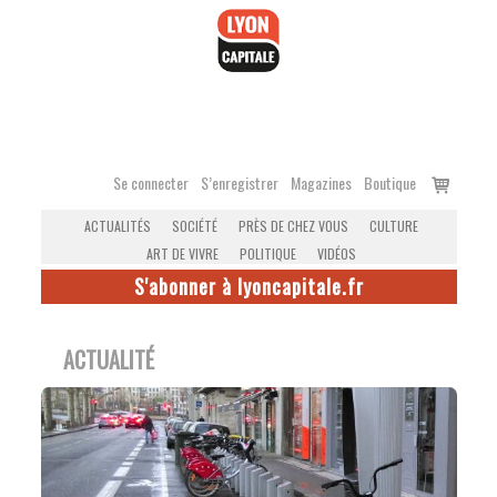
Accéder
au
contenu
Voir
Se connecter
S’enregistrer
Magazines
Boutique
le
ACTUALITÉS
SOCIÉTÉ
PRÈS DE CHEZ VOUS
CULTURE
panier
ART DE VIVRE
POLITIQUE
VIDÉOS
S'abonner à lyoncapitale.fr
ACTUALITÉ