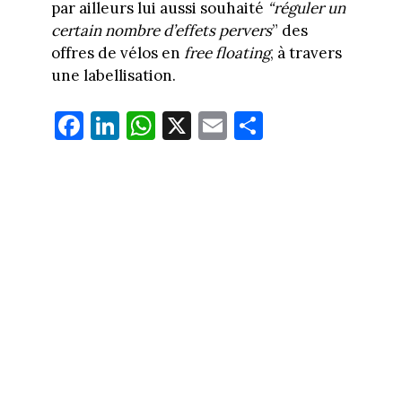
par ailleurs lui aussi souhaité
“réguler un
certain nombre d’effets pervers
” des
offres de vélos en
free floating
, à travers
une labellisation.
Fa
Li
W
X
E
Pa
ce
nk
ha
m
rt
bo
ed
ts
ail
ag
ok
In
Ap
er
p