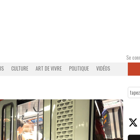
Se con
US
CULTURE
ART DE VIVRE
POLITIQUE
VIDÉOS