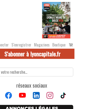
Voir
necter
S’enregistrer
Magazines
Boutique
le
S'abonner à lyoncapitale.fr
panier
réseaux sociaux