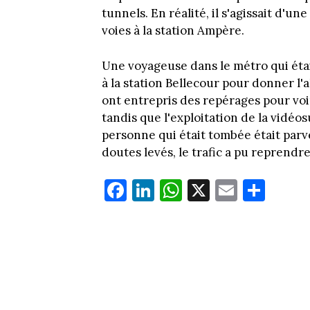
tunnels. En réalité, il s'agissait d'
voies à la station Ampère.
Une voyageuse dans le métro qui éta
à la station Bellecour pour donner l'
ont entrepris des repérages pour voir
tandis que l'exploitation de la vidéo
personne qui était tombée était parve
doutes levés, le trafic a pu reprend
Fa
Li
W
X
E
Pa
ce
nk
ha
m
rt
bo
ed
ts
ail
ag
ok
In
Ap
er
p