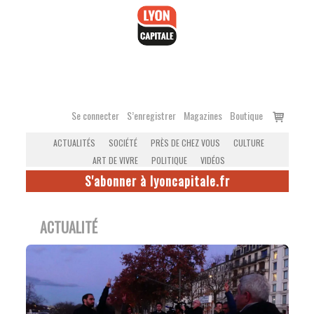
Accéder
au
contenu
Voir
Se connecter
S’enregistrer
Magazines
Boutique
le
ACTUALITÉS
SOCIÉTÉ
PRÈS DE CHEZ VOUS
CULTURE
panier
ART DE VIVRE
POLITIQUE
VIDÉOS
S'abonner à lyoncapitale.fr
ACTUALITÉ