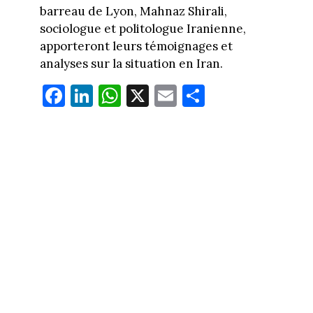
barreau de Lyon, Mahnaz Shirali,
sociologue et politologue Iranienne,
apporteront leurs témoignages et
analyses sur la situation en Iran.
Fa
Li
W
X
E
Pa
ce
nk
ha
m
rt
bo
ed
ts
ail
ag
ok
In
Ap
er
p