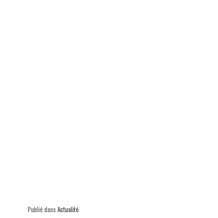
ok
In
Ap
er
p
Publié dans
Actualité