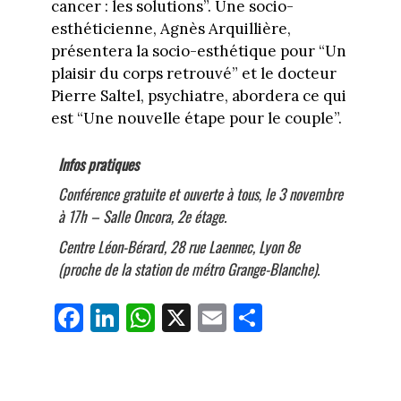
cancer : les solutions”. Une socio-
esthéticienne, Agnès Arquillière,
présentera la socio-esthétique pour “Un
plaisir du corps retrouvé” et le docteur
Pierre Saltel, psychiatre, abordera ce qui
est “Une nouvelle étape pour le couple”.
Infos pratiques
Conférence gratuite et ouverte à tous, le 3 novembre
à 17h – Salle Oncora, 2e étage.
Centre Léon-Bérard, 28 rue Laennec, Lyon 8e
(proche de la station de métro Grange-Blanche).
Fa
Li
W
X
E
Pa
ce
nk
ha
m
rt
bo
ed
ts
ail
ag