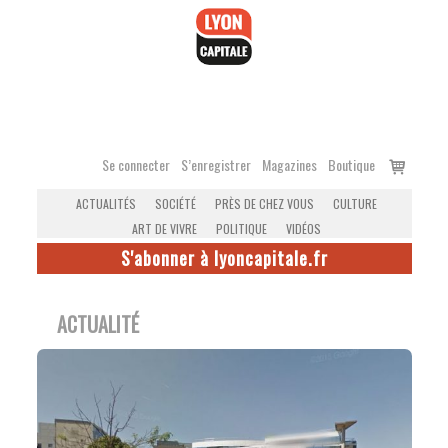
Accéder
au
contenu
Voir
Se connecter
S’enregistrer
Magazines
Boutique
le
ACTUALITÉS
SOCIÉTÉ
PRÈS DE CHEZ VOUS
CULTURE
panier
ART DE VIVRE
POLITIQUE
VIDÉOS
S'abonner à lyoncapitale.fr
ACTUALITÉ