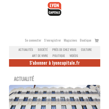
Accéder
au
contenu
Voir
Se connecter
S’enregistrer
Magazines
Boutique
le
ACTUALITÉS
SOCIÉTÉ
PRÈS DE CHEZ VOUS
CULTURE
panier
ART DE VIVRE
POLITIQUE
VIDÉOS
S'abonner à lyoncapitale.fr
ACTUALITÉ