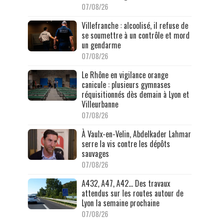
07/08/26
Villefranche : alcoolisé, il refuse de
se soumettre à un contrôle et mord
un gendarme
07/08/26
Le Rhône en vigilance orange
canicule : plusieurs gymnases
réquisitionnés dès demain à Lyon et
Villeurbanne
07/08/26
À Vaulx-en-Velin, Abdelkader Lahmar
serre la vis contre les dépôts
sauvages
07/08/26
A432, A47, A42… Des travaux
attendus sur les routes autour de
Lyon la semaine prochaine
07/08/26