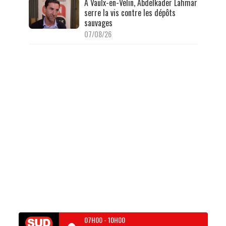
À Vaulx-en-Velin, Abdelkader Lahmar
serre la vis contre les dépôts
sauvages
07/08/26
07H00
-
10H00