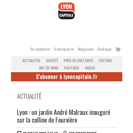
Accéder
au
contenu
Voir
Se connecter
S’enregistrer
Magazines
Boutique
le
ACTUALITÉS
SOCIÉTÉ
PRÈS DE CHEZ VOUS
CULTURE
panier
ART DE VIVRE
POLITIQUE
VIDÉOS
S'abonner à lyoncapitale.fr
ACTUALITÉ
Lyon : un jardin André Malraux inauguré
sur la colline de Fourvière