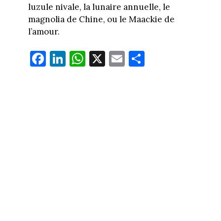
luzule nivale, la lunaire annuelle, le
magnolia de Chine, ou le Maackie de
l’amour.
Fa
Li
W
X
E
Pa
ce
nk
ha
m
rt
bo
ed
ts
ail
ag
ok
In
Ap
er
p