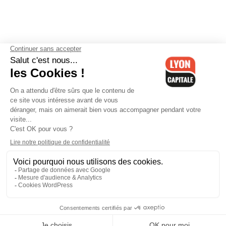
Contactez-nous
-
Mentions légales
-
CGV
-
Politique de
confidentialité
-
Gestion des cookies
-
Lyon Capitale TV
-
Archives
Lyon Capitale
Lyon Capitale - 51 avenue Maréchal Foch - CS 40091 - 69456 Lyon
Cedex 06