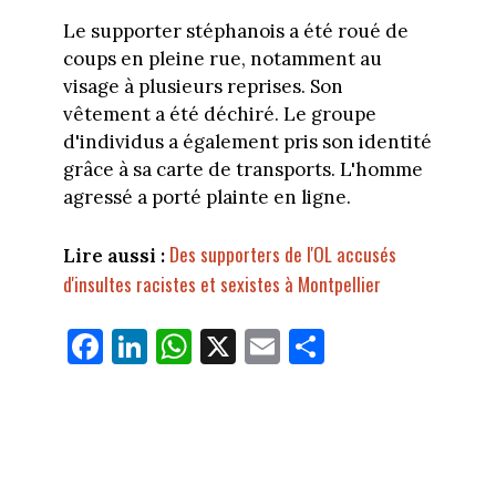
Le supporter stéphanois a été roué de
coups en pleine rue, notamment au
visage à plusieurs reprises. Son
vêtement a été déchiré. Le groupe
d'individus a également pris son identité
grâce à sa carte de transports. L'homme
agressé a porté plainte en ligne.
Des supporters de l'OL accusés
Lire aussi :
d'insultes racistes et sexistes à Montpellier
Fa
Li
W
X
E
Pa
ce
nk
ha
m
rt
bo
ed
ts
ail
ag
ok
In
Ap
er
p