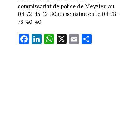
commissariat de police de Meyzieu au
04-72-45-12-30 en semaine ou le 04-78-
78-40-40.
Fa
Li
W
X
E
Pa
ce
nk
ha
m
rt
bo
ed
ts
ail
ag
ok
In
Ap
er
p