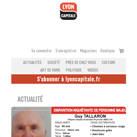
Accéder
au
contenu
Voir
Se connecter
S’enregistrer
Magazines
Boutique
le
ACTUALITÉS
SOCIÉTÉ
PRÈS DE CHEZ VOUS
CULTURE
panier
ART DE VIVRE
POLITIQUE
VIDÉOS
S'abonner à lyoncapitale.fr
ACTUALITÉ