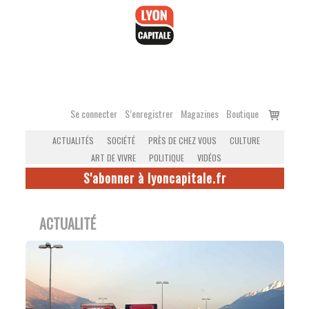
Accéder
au
contenu
Voir
Se connecter
S’enregistrer
Magazines
Boutique
le
ACTUALITÉS
SOCIÉTÉ
PRÈS DE CHEZ VOUS
CULTURE
panier
ART DE VIVRE
POLITIQUE
VIDÉOS
S'abonner à lyoncapitale.fr
ACTUALITÉ