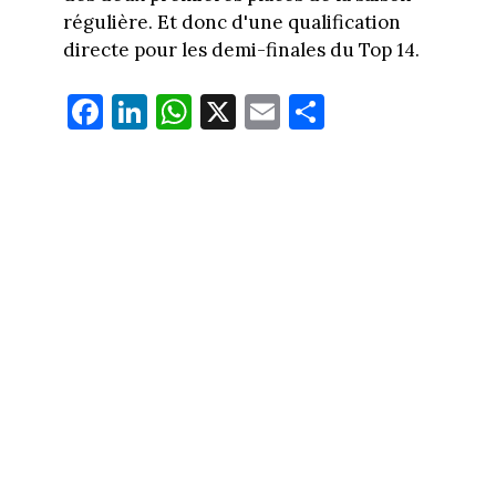
régulière. Et donc d'une qualification
directe pour les demi-finales du Top 14.
Fa
Li
W
X
E
Pa
ce
nk
ha
m
rt
bo
ed
ts
ail
ag
ok
In
Ap
er
p