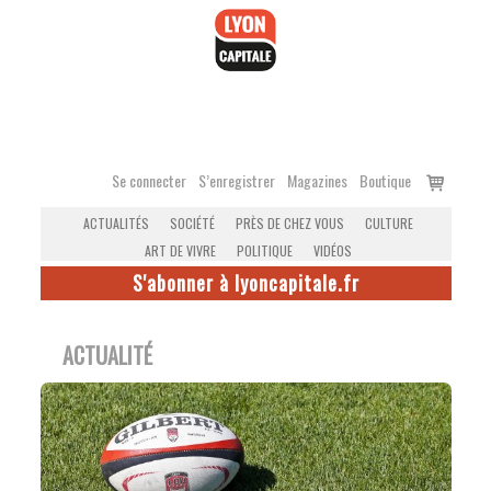
Accéder
au
contenu
Voir
Se connecter
S’enregistrer
Magazines
Boutique
le
ACTUALITÉS
SOCIÉTÉ
PRÈS DE CHEZ VOUS
CULTURE
panier
ART DE VIVRE
POLITIQUE
VIDÉOS
S'abonner à lyoncapitale.fr
ACTUALITÉ