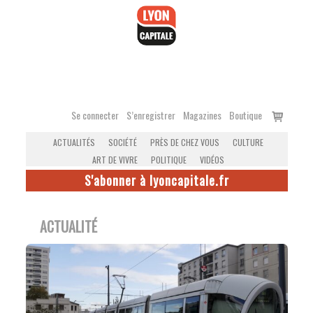
Accéder
au
contenu
Voir
Se connecter
S’enregistrer
Magazines
Boutique
le
ACTUALITÉS
SOCIÉTÉ
PRÈS DE CHEZ VOUS
CULTURE
panier
ART DE VIVRE
POLITIQUE
VIDÉOS
S'abonner à lyoncapitale.fr
ACTUALITÉ