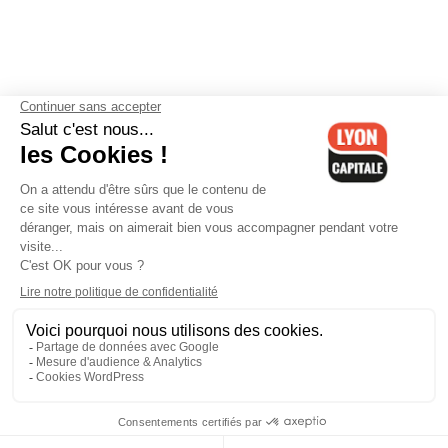
Contactez-nous
-
Mentions légales
-
CGV
-
Politique de
confidentialité
-
Gestion des cookies
-
Lyon Capitale TV
-
Archives
Lyon Capitale
Lyon Capitale - 51 avenue Maréchal Foch - CS 40091 - 69456 Lyon
Cedex 06