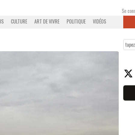
Se con
US
CULTURE
ART DE VIVRE
POLITIQUE
VIDÉOS