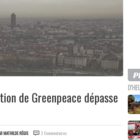
D'HE
tition de Greenpeace dépasse
AR
MATHILDE RÉGIS
2 Commentaires