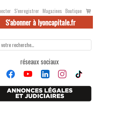
Voir
necter
S’enregistrer
Magazines
Boutique
le
S'abonner à lyoncapitale.fr
panier
réseaux sociaux