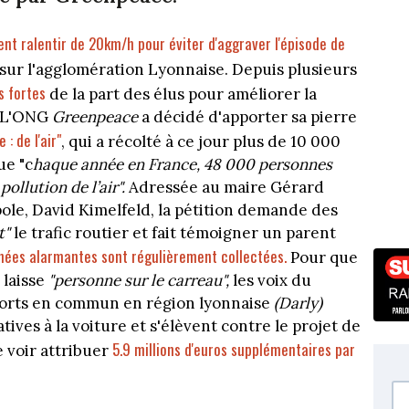
ent ralentir de 20km/h pour éviter d'aggraver l'épisode de
 sur l'agglomération Lyonnaise. Depuis plusieurs
s fortes
de la part des élus pour améliorer la
t. L'ONG
Greenpeace
a décidé d'apporter sa pierre
 : de l'air"
, qui a récolté à ce jour plus de 10 000
ue "c
haque année en France, 48 000 personnes
llution de l’air".
Adressée au maire Gérard
ole, David Kimelfeld, la pétition demande des
t"
le trafic routier et fait témoigner un parent
nnées alarmantes sont régulièrement collectées.
Pour que
 laisse
"personne sur le carreau",
les voix du
nsports en commun en région lyonnaise
(Darly)
ves à la voiture et s'élèvent contre le projet de
5.9 millions d'euros supplémentaires par
e voir attribuer