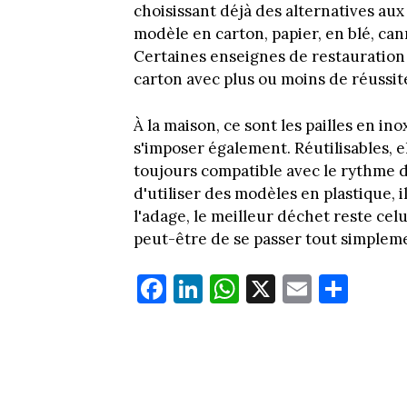
choisissant déjà des alternatives aux 
modèle en carton, papier, en blé, cann
Certaines enseignes de restauration 
carton avec plus ou moins de réussit
À la maison, ce sont les pailles en i
s'imposer également. Réutilisables, 
toujours compatible avec le rythme d
d'utiliser des modèles en plastique, i
l'adage, le meilleur déchet reste celu
peut-être de se passer tout simpleme
Fa
Li
W
X
E
Pa
ce
nk
ha
m
rt
bo
ed
ts
ail
ag
ok
In
Ap
er
p