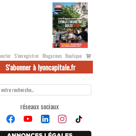
Voir
necter
S’enregistrer
Magazines
Boutique
le
S'abonner à lyoncapitale.fr
panier
réseaux sociaux