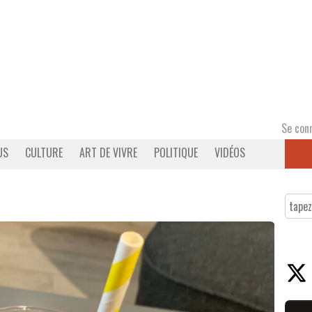
Se con
US
CULTURE
ART DE VIVRE
POLITIQUE
VIDÉOS