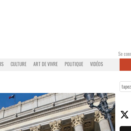
Se con
US
CULTURE
ART DE VIVRE
POLITIQUE
VIDÉOS