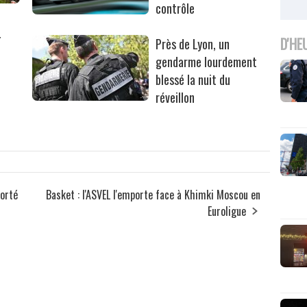
contrôle
r
D'HE
Près de Lyon, un
gendarme lourdement
blessé la nuit du
réveillon
orté
Basket : l'ASVEL l'emporte face à Khimki Moscou en
Euroligue