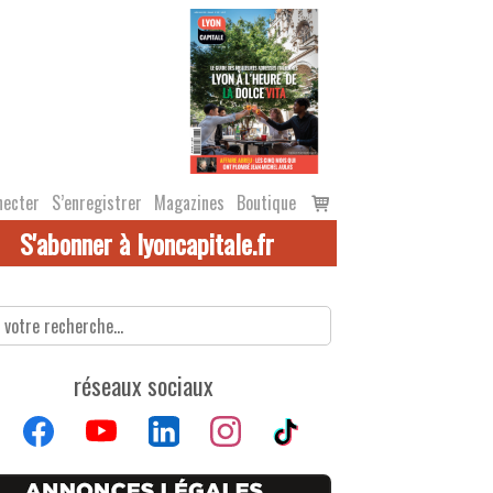
Voir
necter
S’enregistrer
Magazines
Boutique
le
S'abonner à lyoncapitale.fr
panier
réseaux sociaux