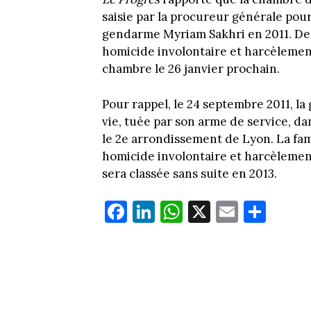
saisie par la procureur générale pou
gendarme Myriam Sakhri en 2011. De
homicide involontaire et harcèlemen
chambre le 26 janvier prochain.
Pour rappel, le 24 septembre 2011, l
vie, tuée par son arme de service, d
le 2e arrondissement de Lyon. La fam
homicide involontaire et harcèlemen
sera classée sans suite en 2013.
Fa
Li
W
X
E
Pa
ce
nk
ha
m
rt
bo
ed
ts
ail
ag
ok
In
Ap
er
p