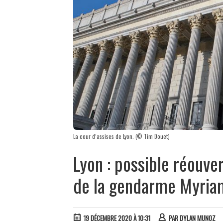
La cour d’assises de Lyon. (© Tim Douet)
Lyon : possible réouve
de la gendarme Myria
19 DÉCEMBRE 2020 À 10:31
PAR
DYLAN MUNOZ