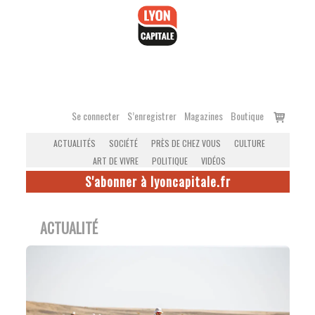
Accéder
au
contenu
Voir
Se connecter
S’enregistrer
Magazines
Boutique
le
ACTUALITÉS
SOCIÉTÉ
PRÈS DE CHEZ VOUS
CULTURE
panier
ART DE VIVRE
POLITIQUE
VIDÉOS
S'abonner à lyoncapitale.fr
ACTUALITÉ