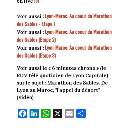
ici
en live
Lyon-Maroc. Au coeur du Marathon
Voir aussi :
des Sables - Etape 1
Lyon-Maroc. Au coeur du Marathon
Voir aussi :
des Sables (Etape 2)
Lyon-Maroc. Au coeur du Marathon
Voir aussi :
des Sables (Etape 3)
Voir aussi le « 6 minutes chrono » (le
RDV télé quotidien de Lyon Capitale)
sur le sujet :
Marathon des Sables. De
Lyon au Maroc, "l'appel du désert"
(vidéo)
Fa
Li
W
X
E
Pa
ce
nk
ha
m
rt