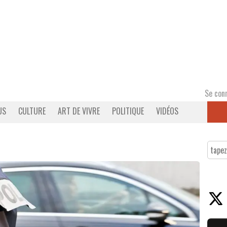
Se con
US
CULTURE
ART DE VIVRE
POLITIQUE
VIDÉOS