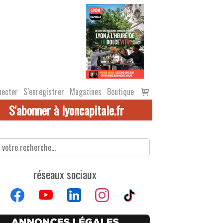
Voir
necter
S’enregistrer
Magazines
Boutique
le
S'abonner à lyoncapitale.fr
panier
réseaux sociaux