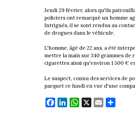
Jeudi 29 février, alors qu'ils patroui
policiers ont remarqué un homme agi
Intrigués, il se sont rendus au contac
de drogues dans le véhicule.
L'homme, âgé de 22 ans, a été interpe
mettre la main sur 340 grammes de r
cigarettes ainsi qu'environ 1 500 € en
Le suspect, connu des services de poli
parquet ce lundi en vue d'une comp
Fa
Li
W
X
E
Pa
ce
nk
ha
m
rt
bo
ed
ts
ail
ag
ok
In
Ap
er