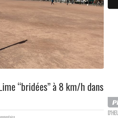
s Lime “bridées” à 8 km/h dans
D'HE
Commentaire