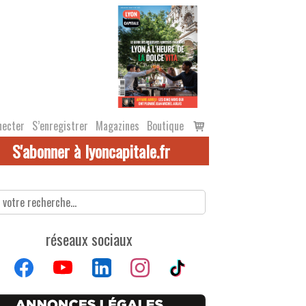
Voir
necter
S’enregistrer
Magazines
Boutique
le
S'abonner à lyoncapitale.fr
panier
réseaux sociaux