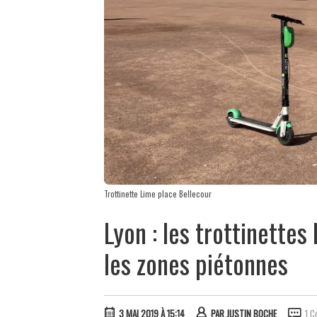
Trottinette Lime place Bellecour
Lyon : les trottinette
les zones piétonnes
3 MAI 2019 À 15:14
PAR
JUSTIN BOCHE
1 