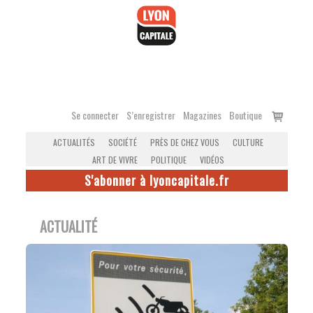
Accéder
au
contenu
Voir
Se connecter
S’enregistrer
Magazines
Boutique
le
ACTUALITÉS
SOCIÉTÉ
PRÈS DE CHEZ VOUS
CULTURE
panier
ART DE VIVRE
POLITIQUE
VIDÉOS
S'abonner à lyoncapitale.fr
ACTUALITÉ