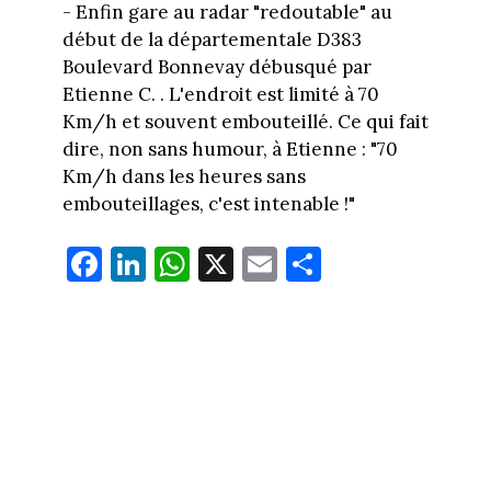
- Enfin gare au radar "redoutable" au
début de la départementale D383
Boulevard Bonnevay débusqué par
Etienne C. . L'endroit est limité à 70
Km/h et souvent embouteillé. Ce qui fait
dire, non sans humour, à Etienne : "70
Km/h dans les heures sans
embouteillages, c'est intenable !"
Fa
Li
W
X
E
Pa
ce
nk
ha
m
rt
bo
ed
ts
ail
ag
ok
In
Ap
er
p