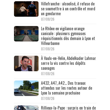
Villefranche : alcoolisé, il refuse de
se soumettre à un contrôle et mord
un gendarme
07/08/26
Le Rhône en vigilance orange
canicule : plusieurs gymnases
réquisitionnés dès demain à Lyon et
Villeurbanne
07/08/26
À Vaulx-en-Velin, Abdelkader Lahmar
serre la vis contre les dépôts
sauvages
07/08/26
A432, A47, A42… Des travaux
attendus sur les routes autour de
Lyon la semaine prochaine
07/08/26
Rillieux-la-Pape : surpris en train de