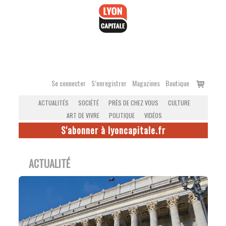
Accéder
au
contenu
Voir
Se connecter
S’enregistrer
Magazines
Boutique
le
ACTUALITÉS
SOCIÉTÉ
PRÈS DE CHEZ VOUS
CULTURE
panier
ART DE VIVRE
POLITIQUE
VIDÉOS
S'abonner à lyoncapitale.fr
ACTUALITÉ