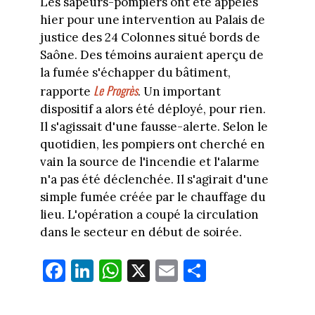
Les sapeurs-pompiers ont été appelés
hier pour une intervention au Palais de
justice des 24 Colonnes situé bords de
Saône. Des témoins auraient aperçu de
la fumée s'échapper du bâtiment,
Le Progrès
rapporte
. Un important
dispositif a alors été déployé, pour rien.
Il s'agissait d'une fausse-alerte. Selon le
quotidien, les pompiers ont cherché en
vain la source de l'incendie et l'alarme
n'a pas été déclenchée. Il s'agirait d'une
simple fumée créée par le chauffage du
lieu. L'opération a coupé la circulation
dans le secteur en début de soirée.
Fa
Li
W
X
E
Pa
ce
nk
ha
m
rt