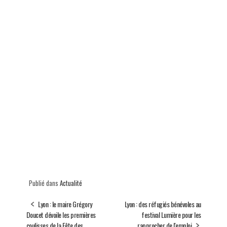
Publié dans
Actualité
Lyon : le maire Grégory
Lyon : des réfugiés bénévoles au
Doucet dévoile les premières
festival Lumière pour les
coulisses de la Fête des
rapprocher de l'emploi