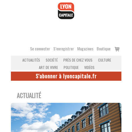
Accéder
au
contenu
Voir
Se connecter
S’enregistrer
Magazines
Boutique
le
ACTUALITÉS
SOCIÉTÉ
PRÈS DE CHEZ VOUS
CULTURE
panier
ART DE VIVRE
POLITIQUE
VIDÉOS
S'abonner à lyoncapitale.fr
ACTUALITÉ