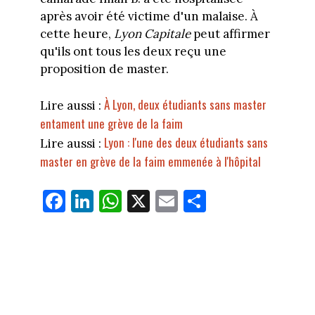
après avoir été victime d'un malaise. À
cette heure,
Lyon Capitale
peut affirmer
qu'ils ont tous les deux reçu une
proposition de master.
À Lyon, deux étudiants sans master
Lire aussi :
entament une grève de la faim
Lyon : l'une des deux étudiants sans
Lire aussi :
master en grève de la faim emmenée à l'hôpital
Fa
Li
W
X
E
Pa
ce
nk
ha
m
rt
bo
ed
ts
ail
ag
ok
In
Ap
er
p