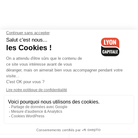
Contactez-nous
-
Mentions légales
-
CGV
-
Politique de
confidentialité
-
Gestion des cookies
-
Lyon Capitale TV
-
Archives
Lyon Capitale
Lyon Capitale - 51 avenue Maréchal Foch - CS 40091 - 69456 Lyon
Cedex 06