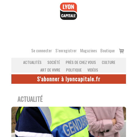
Accéder
au
contenu
Voir
Se connecter
S’enregistrer
Magazines
Boutique
le
ACTUALITÉS
SOCIÉTÉ
PRÈS DE CHEZ VOUS
CULTURE
panier
ART DE VIVRE
POLITIQUE
VIDÉOS
S'abonner à lyoncapitale.fr
ACTUALITÉ