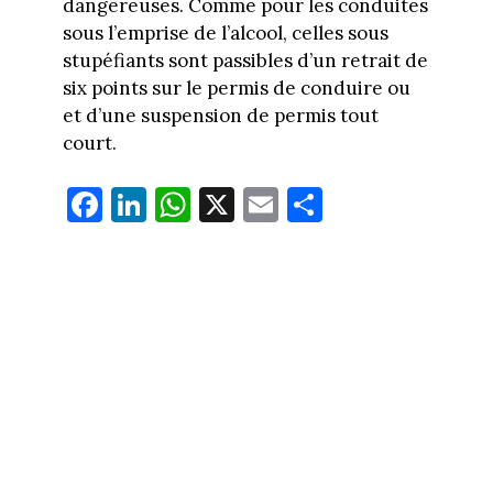
dangereuses. Comme pour les conduites
sous l’emprise de l’alcool, celles sous
stupéfiants sont passibles d’un retrait de
six points sur le permis de conduire ou
et d’une suspension de permis tout
court.
Fa
Li
W
X
E
Pa
ce
nk
ha
m
rt
bo
ed
ts
ail
ag
ok
In
Ap
er
p