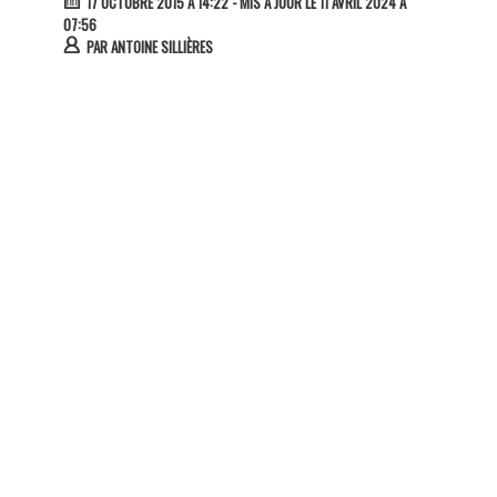
17 OCTOBRE 2015 À 14:22
- MIS À JOUR LE 11 AVRIL 2024 À
07:56
PAR
ANTOINE SILLIÈRES