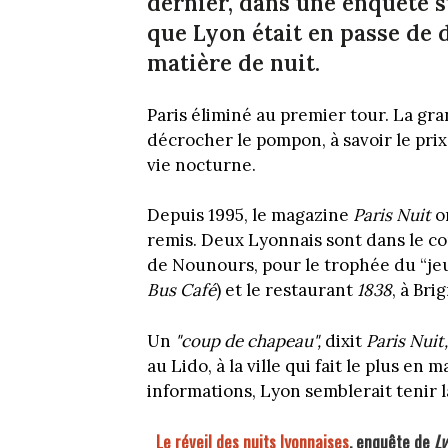
dernier, dans une enquête s
que Lyon était en passe de 
matière de nuit.
Paris éliminé au premier tour. La gr
décrocher le pompon, à savoir le prix
vie nocturne.
Depuis 1995, le magazine
Paris Nuit
or
remis. Deux Lyonnais sont dans le co
de Nounours, pour le trophée du “je
Bus Café
) et le restaurant
1838
, à Bri
Un
"coup de chapeau",
dixit
Paris Nuit,
au Lido, à la ville qui fait le plus en
informations, Lyon semblerait tenir l
Le réveil des nuits lyonnaises
, enquête de
Ly