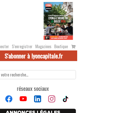
Voir
necter
S’enregistrer
Magazines
Boutique
le
S'abonner à lyoncapitale.fr
panier
réseaux sociaux