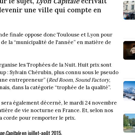
ur le sujet,
Lyon Capitale
écrivait
devenir une ville qui compte en
ande finale oppose donc Toulouse et Lyon pour
 de la “municipalité de l'année” en matière de
ganise les Trophées de la Nuit. Huit prix sont
up : Sylvain Chérubin, plus connu sous le pseudo
une entrepreneur” (
Red Room
,
Sound Factory
,
gnais, dans la catégorie “trophée de la qualité”.
sera également décerné, le mardi 24 novembre
 matière de vie nocturne en France. Et, selon nos
a corde pour remporter le prix.
on Capitale
en juillet-août 2015.